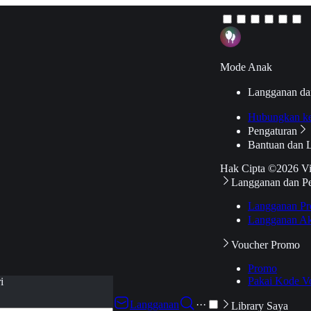
Mode Anak
Langganan da
Hubungkan k
Pengaturan
Bantuan dan 
Hak Cipta ©2026 V
Langganan dan P
Langganan Pr
Langganan Ak
Voucher Promo
Promo
Pakai Kode V
i
Langganan
···
Library Saya