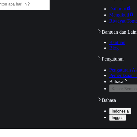
Daftarku
Mengikuti
Riwayat Tont
Bantuan dan Lain
Bantuan
Blog
Pengaturan
Pengaturan A
Pemeriksaan J
Bahasa
Keluar Semua
Bahasa
Indonesia
Inggris