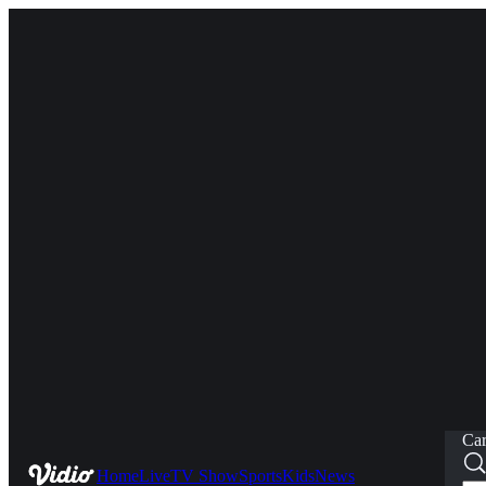
Car
Home
Live
TV Show
Sports
Kids
News