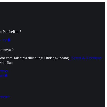
n Pembelian
e TV
Lainnya
idio.com
Hak cipta dilindungi Undang-undang
|
Syarat & Ketentuan
embelian
emier
tif
oucher