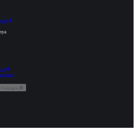
onan
nya
kun
aringan
 Perangkat