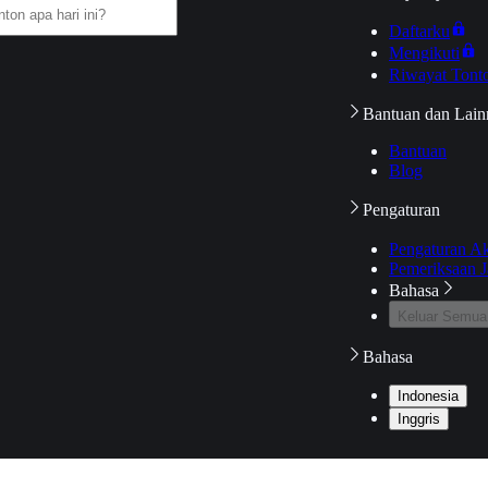
Daftarku
Mengikuti
Riwayat Tont
Bantuan dan Lain
Bantuan
Blog
Pengaturan
Pengaturan A
Pemeriksaan J
Bahasa
Keluar Semua
Bahasa
Indonesia
Inggris