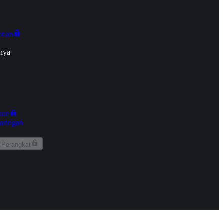
onan
nya
kun
aringan
 Perangkat