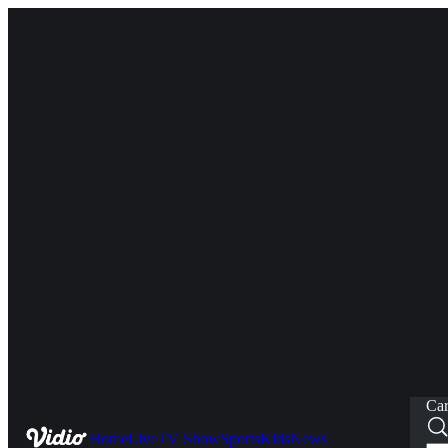
Car
Home
Live
TV Show
Sports
Kids
News