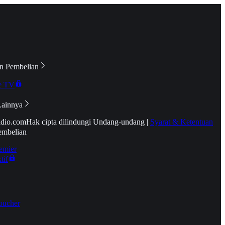
n Pembelian
e TV
Lainnya
idio.com
Hak cipta dilindungi Undang-undang
|
Syarat & Ketentuan
embelian
emier
tif
oucher