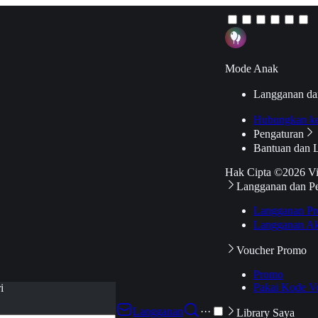
Mode Anak
Langganan da
Hubungkan k
Pengaturan
Bantuan dan 
Hak Cipta ©2026 V
Langganan dan P
Langganan Pr
Langganan Ak
Voucher Promo
Promo
Pakai Kode V
i
Langganan
···
Library Saya