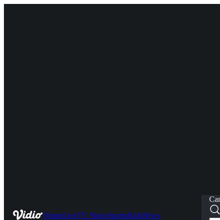
Car
Home
Live
TV Show
Sports
Kids
News