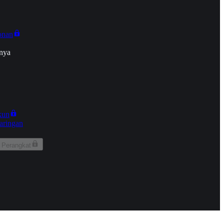
onan
nya
kun
aringan
 Perangkat