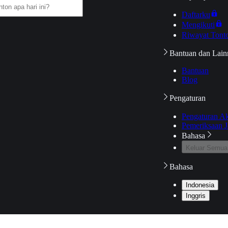
Daftarku
Mengikuti
Riwayat Tont
Bantuan dan Lain
Bantuan
Blog
Pengaturan
Pengaturan A
Pemeriksaan J
Bahasa
Keluar Semua
Bahasa
Indonesia
Inggris