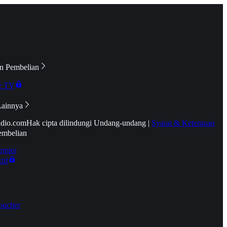
n Pembelian
e TV
Lainnya
idio.com
Hak cipta dilindungi Undang-undang
|
Syarat & Ketentuan
embelian
emier
tif
oucher