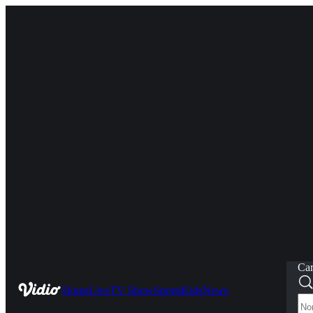
Car
Home
Live
TV Show
Sports
Kids
News