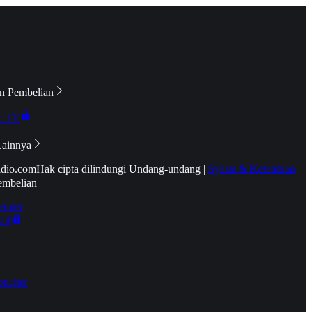
n Pembelian
e TV
Lainnya
idio.com
Hak cipta dilindungi Undang-undang
|
Syarat & Ketentuan
embelian
emier
tif
oucher