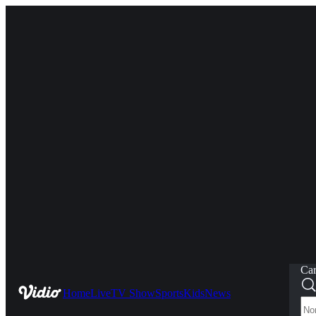
Car
Home
Live
TV Show
Sports
Kids
News