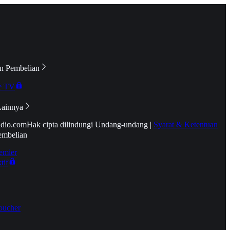
n Pembelian
e TV
Lainnya
idio.com
Hak cipta dilindungi Undang-undang
|
Syarat & Ketentuan
embelian
emier
tif
oucher