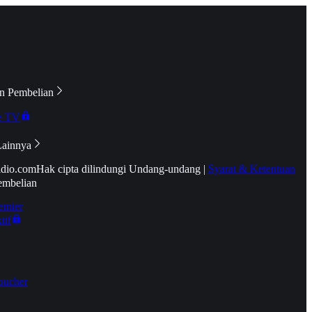
n Pembelian
e TV
Lainnya
idio.com
Hak cipta dilindungi Undang-undang
|
Syarat & Ketentuan
embelian
emier
tif
oucher