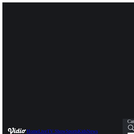
Car
Home
Live
TV Show
Sports
Kids
News