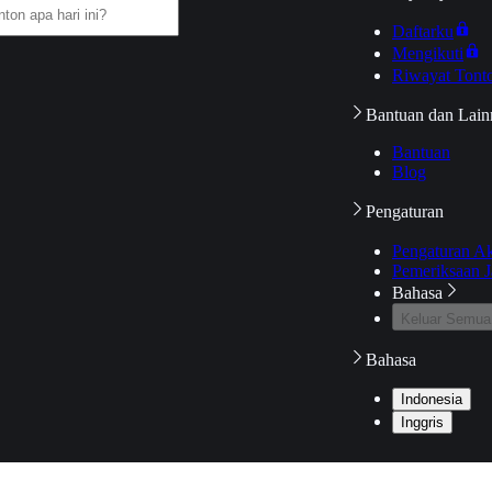
Daftarku
Mengikuti
Riwayat Tont
Bantuan dan Lain
Bantuan
Blog
Pengaturan
Pengaturan A
Pemeriksaan J
Bahasa
Keluar Semua
Bahasa
Indonesia
Inggris