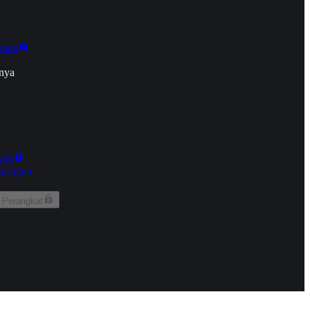
onan
nya
kun
aringan
 Perangkat