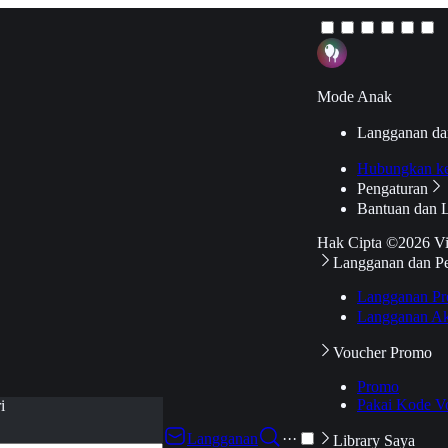
Mode Anak
Langganan da
Hubungkan k
Pengaturan
Bantuan dan 
Hak Cipta ©2026 V
Langganan dan P
Langganan Pr
Langganan Ak
Voucher Promo
Promo
Pakai Kode V
i
Langganan
···
Library Saya