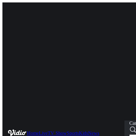
Car
Home
Live
TV Show
Sports
Kids
News