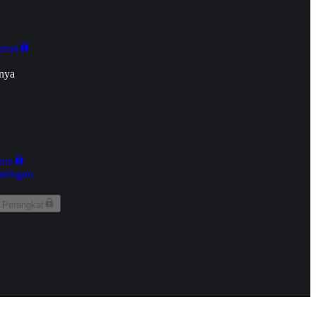
onan
nya
kun
aringan
 Perangkat