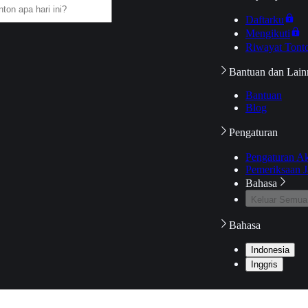
Daftarku
Mengikuti
Riwayat Tont
Bantuan dan Lain
Bantuan
Blog
Pengaturan
Pengaturan A
Pemeriksaan J
Bahasa
Keluar Semua
Bahasa
Indonesia
Inggris