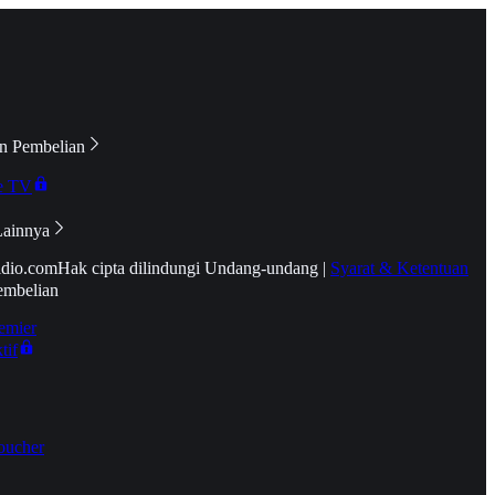
n Pembelian
e TV
Lainnya
idio.com
Hak cipta dilindungi Undang-undang
|
Syarat & Ketentuan
embelian
emier
tif
oucher