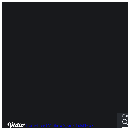
Car
Home
Live
TV Show
Sports
Kids
News