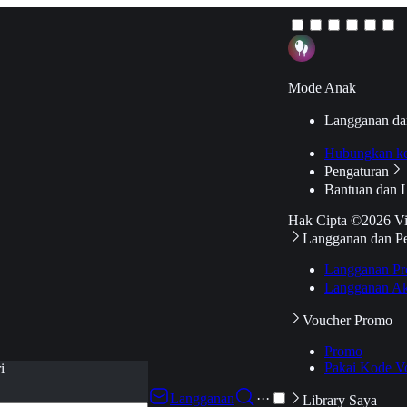
Mode Anak
Langganan da
Hubungkan k
Pengaturan
Bantuan dan 
Hak Cipta ©2026 V
Langganan dan P
Langganan Pr
Langganan Ak
Voucher Promo
Promo
Pakai Kode V
i
Langganan
···
Library Saya