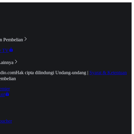
n Pembelian
e TV
Lainnya
idio.com
Hak cipta dilindungi Undang-undang
|
Syarat & Ketentuan
embelian
emier
tif
oucher