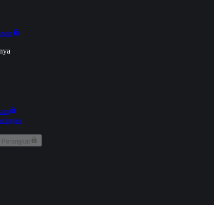
onan
nya
kun
aringan
 Perangkat