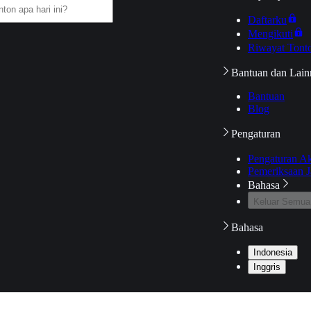
Daftarku
Mengikuti
Riwayat Tont
Bantuan dan Lain
Bantuan
Blog
Pengaturan
Pengaturan A
Pemeriksaan J
Bahasa
Keluar Semua
Bahasa
Indonesia
Inggris