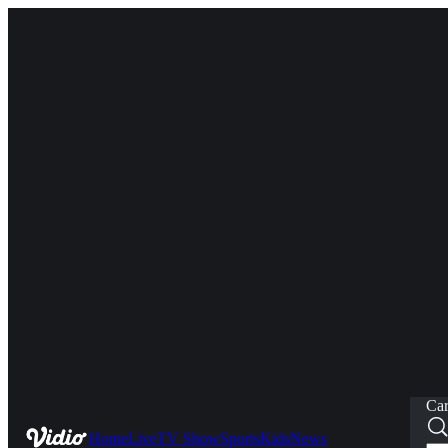
Car
Home
Live
TV Show
Sports
Kids
News