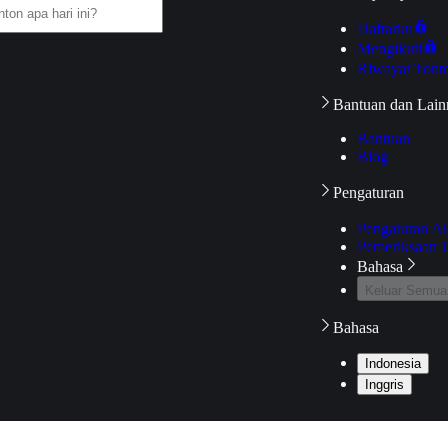
Daftarku
Mengikuti
Riwayat Tont
Bantuan dan Lain
Bantuan
Blog
Pengaturan
Pengaturan A
Pemeriksaan J
Bahasa
Keluar Semua
Bahasa
Indonesia
Inggris