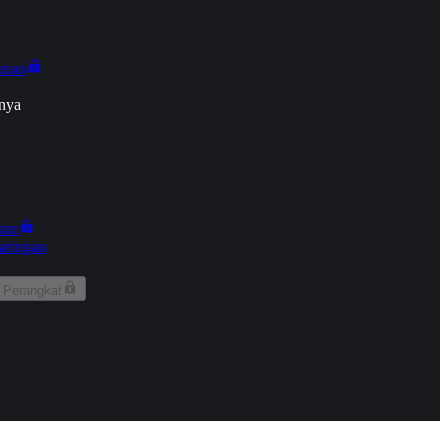
onan
nya
kun
aringan
 Perangkat