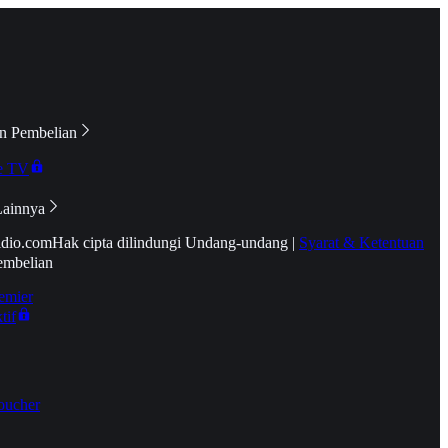
n Pembelian
e TV
Lainnya
idio.com
Hak cipta dilindungi Undang-undang
|
Syarat & Ketentuan
embelian
emier
tif
oucher