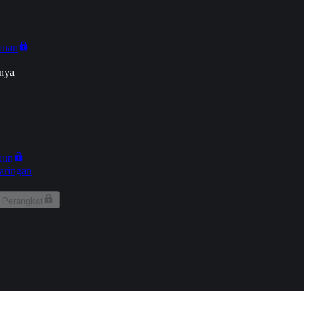
onan
nya
kun
aringan
 Perangkat