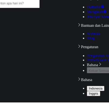
Daftarku
Mengikuti
Riwayat Tont
Bantuan dan Lain
Bantuan
Blog
Pengaturan
Pengaturan A
Pemeriksaan J
Bahasa
Keluar Semua
Bahasa
Indonesia
Inggris