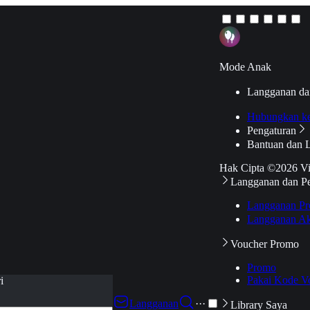
Mode Anak
Langganan da
Hubungkan k
Pengaturan
Bantuan dan 
Hak Cipta ©2026 V
Langganan dan P
Langganan Pr
Langganan Ak
Voucher Promo
Promo
Pakai Kode V
i
Langganan
···
Library Saya