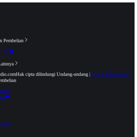
n Pembelian
e TV
Lainnya
idio.com
Hak cipta dilindungi Undang-undang
|
Syarat & Ketentuan
embelian
emier
tif
oucher