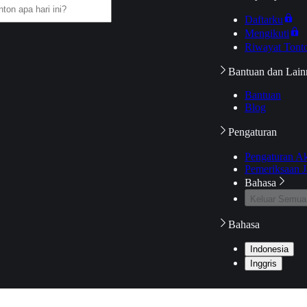
Daftarku
Mengikuti
Riwayat Tont
Bantuan dan Lain
Bantuan
Blog
Pengaturan
Pengaturan A
Pemeriksaan J
Bahasa
Keluar Semua
Bahasa
Indonesia
Inggris