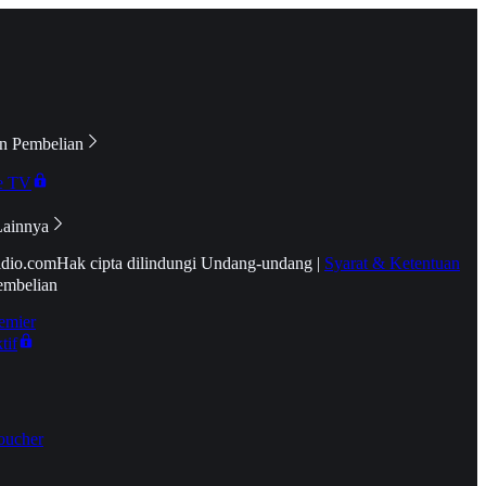
n Pembelian
e TV
Lainnya
idio.com
Hak cipta dilindungi Undang-undang
|
Syarat & Ketentuan
embelian
emier
tif
oucher