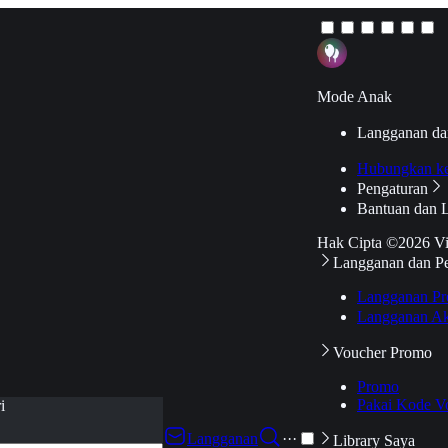
Mode Anak
Langganan da
Hubungkan k
Pengaturan
Bantuan dan 
Hak Cipta ©2026 V
Langganan dan P
Langganan Pr
Langganan Ak
Voucher Promo
Promo
Pakai Kode V
i
Langganan
···
Library Saya