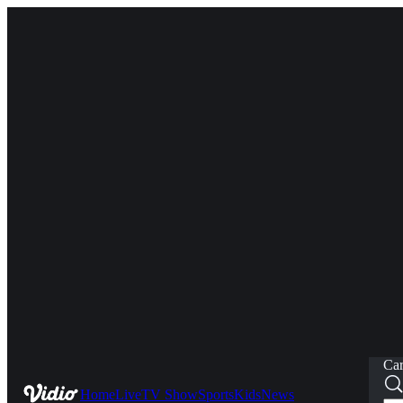
Car
Home
Live
TV Show
Sports
Kids
News