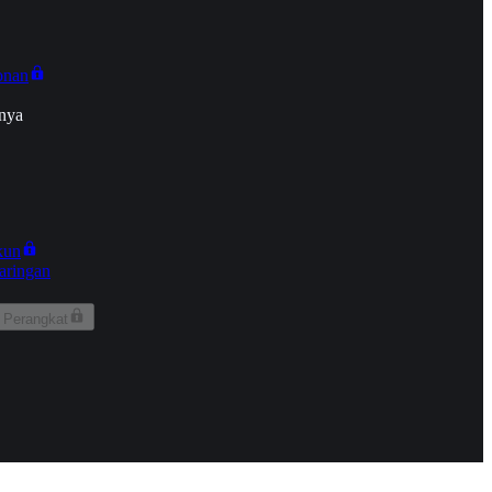
onan
nya
kun
aringan
 Perangkat