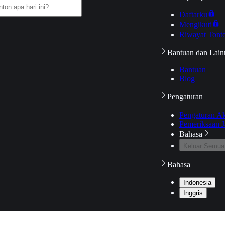
Daftarku
Mengikuti
Riwayat Tont
Bantuan dan Lain
Bantuan
Blog
Pengaturan
Pengaturan A
Pemeriksaan J
Bahasa
Keluar Semua
Bahasa
Indonesia
Inggris