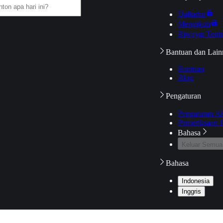
Daftarku
Mengikuti
Riwayat Tont
Bantuan dan Lain
Bantuan
Blog
Pengaturan
Pengaturan A
Pemeriksaan J
Bahasa
Keluar Semua
Bahasa
Indonesia
Inggris