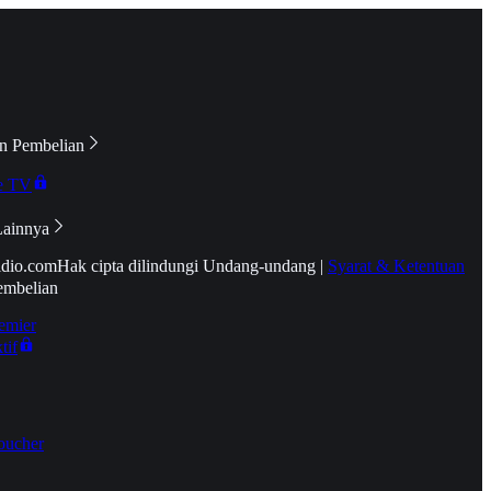
n Pembelian
e TV
Lainnya
idio.com
Hak cipta dilindungi Undang-undang
|
Syarat & Ketentuan
embelian
emier
tif
oucher