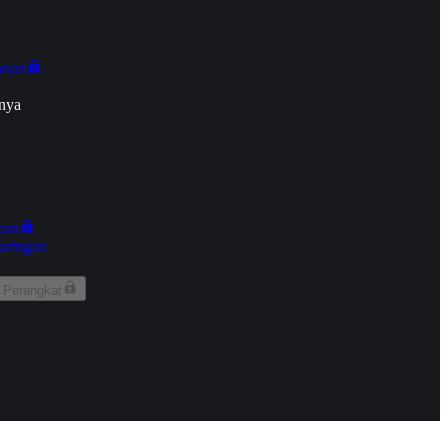
onan
nya
kun
aringan
 Perangkat