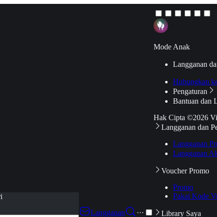
Mode Anak
Langganan da
Hubungkan k
Pengaturan
Bantuan dan 
Hak Cipta ©2026 V
Langganan dan P
Langganan Pr
Langganan Ak
Voucher Promo
Promo
Pakai Kode V
i
Langganan
···
Library Saya