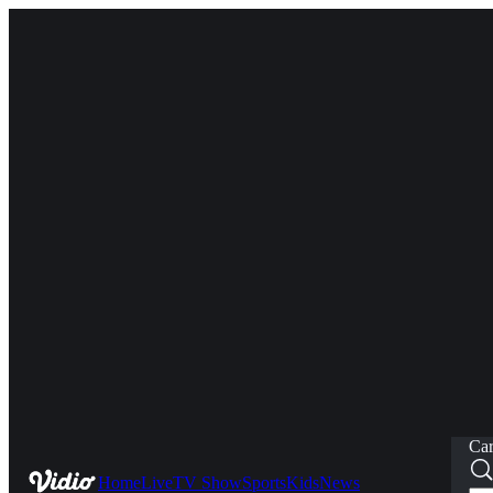
Car
Home
Live
TV Show
Sports
Kids
News