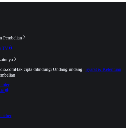
n Pembelian
e TV
Lainnya
idio.com
Hak cipta dilindungi Undang-undang
|
Syarat & Ketentuan
embelian
emier
tif
oucher