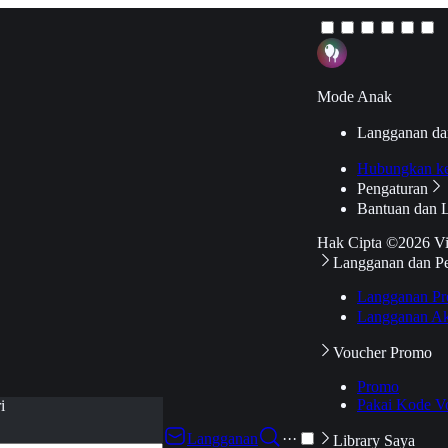
Mode Anak
Langganan da
Hubungkan k
Pengaturan
Bantuan dan 
Hak Cipta ©2026 V
Langganan dan P
Langganan Pr
Langganan Ak
Voucher Promo
Promo
Pakai Kode V
i
Langganan
···
Library Saya