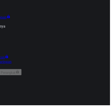
onan
nya
kun
aringan
 Perangkat