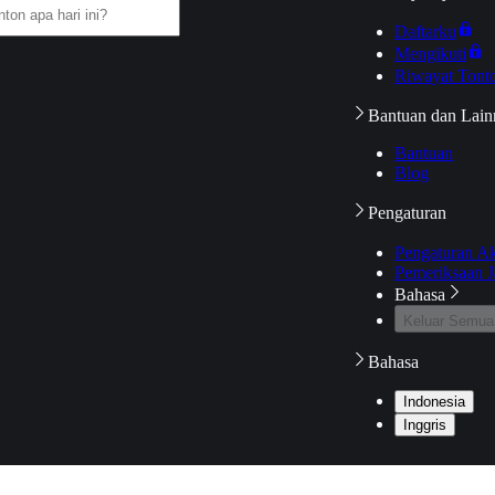
Daftarku
Mengikuti
Riwayat Tont
Bantuan dan Lain
Bantuan
Blog
Pengaturan
Pengaturan A
Pemeriksaan J
Bahasa
Keluar Semua
Bahasa
Indonesia
Inggris