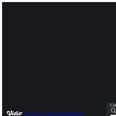
Car
Home
Live
TV Show
Sports
Kids
News