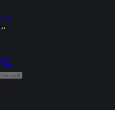
onan
nya
kun
aringan
 Perangkat