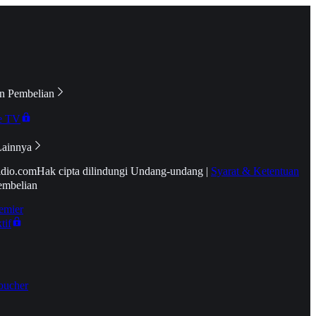
n Pembelian
e TV
Lainnya
idio.com
Hak cipta dilindungi Undang-undang
|
Syarat & Ketentuan
embelian
emier
tif
oucher