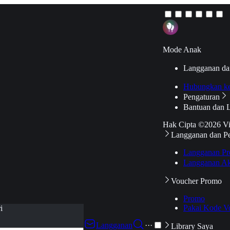
Mode Anak
Langganan da
Hubungkan k
Pengaturan
Bantuan dan 
Hak Cipta ©2026 V
Langganan dan P
Langganan Pr
Langganan Ak
Voucher Promo
Promo
Pakai Kode V
i
Langganan
···
Library Saya