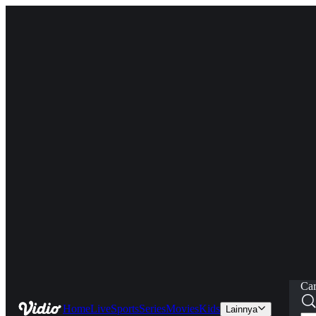
Car
Home
Live
Sports
Series
Movies
Kids
Lainnya