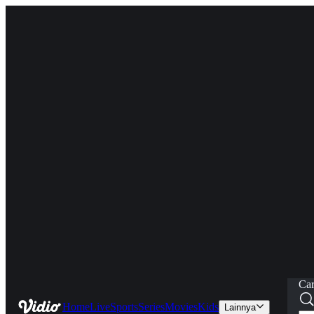
Car
Home
Live
Sports
Series
Movies
Kids
Lainnya