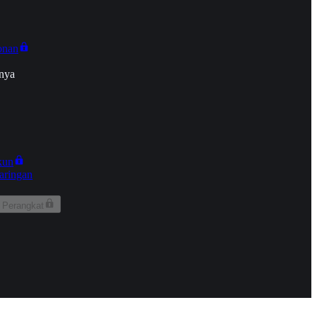
onan
nya
kun
aringan
 Perangkat