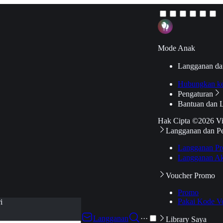
Mode Anak
Langganan da
Hubungkan k
Pengaturan
Bantuan dan 
Hak Cipta ©2026 V
Langganan dan P
Langganan Pr
Langganan Ak
Voucher Promo
Promo
Pakai Kode V
i
Langganan
···
Library Saya