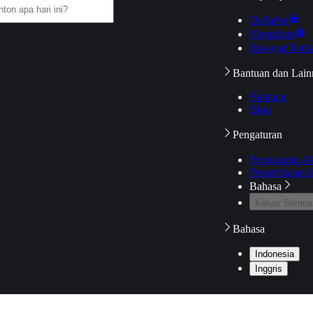
Daftarku
Mengikuti
Riwayat Tont
Bantuan dan Lain
Bantuan
Blog
Pengaturan
Pengaturan A
Pemeriksaan J
Bahasa
Keluar Semua
Bahasa
Indonesia
Inggris