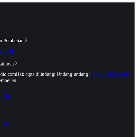
n Pembelian
e TV
Lainnya
idio.com
Hak cipta dilindungi Undang-undang
|
Syarat & Ketentuan
embelian
emier
tif
oucher