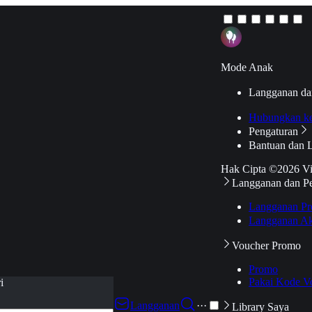
Mode Anak
Langganan da
Hubungkan k
Pengaturan
Bantuan dan 
Hak Cipta ©2026 V
Langganan dan P
Langganan Pr
Langganan Ak
Voucher Promo
Promo
Pakai Kode V
i
Langganan
···
Library Saya