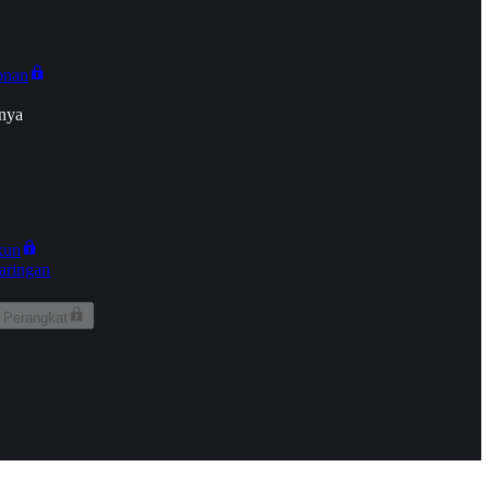
onan
nya
kun
aringan
 Perangkat