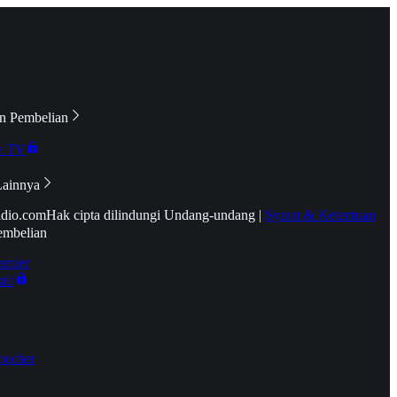
n Pembelian
e TV
Lainnya
idio.com
Hak cipta dilindungi Undang-undang
|
Syarat & Ketentuan
embelian
emier
tif
oucher