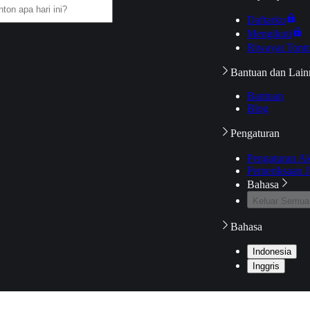
Daftarku
Mengikuti
Riwayat Tont
Bantuan dan Lain
Bantuan
Blog
Pengaturan
Pengaturan A
Pemeriksaan J
Bahasa
Keluar Semua
Bahasa
Indonesia
Inggris