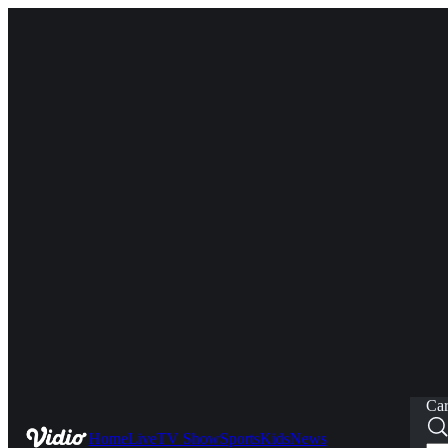
Car
Home
Live
TV Show
Sports
Kids
News