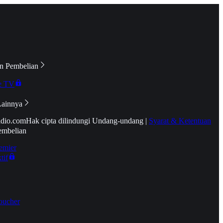
n Pembelian
e TV
Lainnya
idio.com
Hak cipta dilindungi Undang-undang
|
Syarat & Ketentuan
embelian
emier
tif
oucher