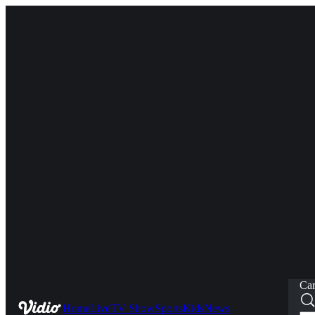
Car
Home
Live
TV Show
Sports
Kids
News