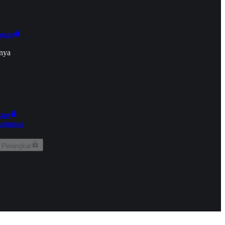
onan
nya
kun
aringan
 Perangkat