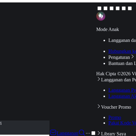
Mode Anak
Langganan da
Hubungkan k
Pengaturan
Bantuan dan 
Hak Cipta ©2026 V
Langganan dan P
Langganan Pr
Langganan Ak
Voucher Promo
Promo
Pakai Kode V
i
Langganan
···
Library Saya