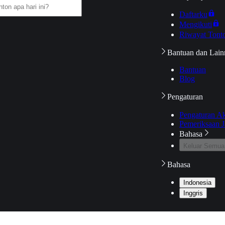
Daftarku
Mengikuti
Riwayat Tont
Bantuan dan Lain
Bantuan
Blog
Pengaturan
Pengaturan A
Pemeriksaan J
Bahasa
Keluar Semua
Bahasa
Indonesia
Inggris