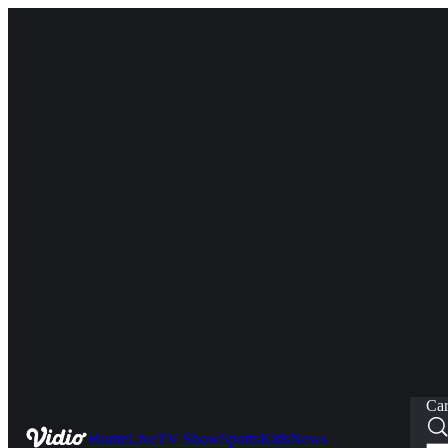
Car
Home
Live
TV Show
Sports
Kids
News