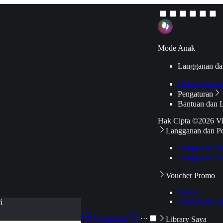
Mode Anak
Langganan da
Hubungkan k
Pengaturan
Bantuan dan 
Hak Cipta ©2026 V
Langganan dan P
Langganan Pr
Langganan Ak
Voucher Promo
Promo
Pakai Kode V
i
Langganan
···
Library Saya