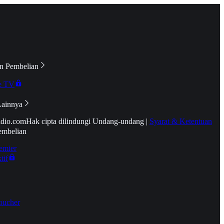
n Pembelian
e TV
Lainnya
idio.com
Hak cipta dilindungi Undang-undang
|
Syarat & Ketentuan
embelian
emier
tif
oucher