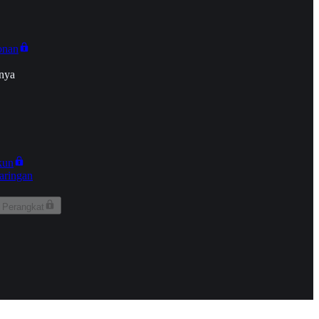
onan
nya
kun
aringan
 Perangkat