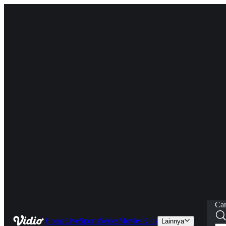
Car
Home
Live
Sports
Series
Movies
Kids
Lainnya