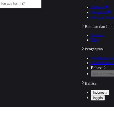
Daftarku
Mengikuti
Riwayat Tont
Bantuan dan Lain
Bantuan
Blog
Pengaturan
Pengaturan A
Pemeriksaan J
Bahasa
Keluar Semua
Bahasa
Indonesia
Inggris