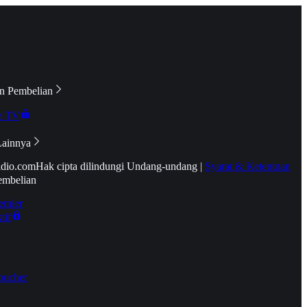
n Pembelian
e TV
Lainnya
idio.com
Hak cipta dilindungi Undang-undang
|
Syarat & Ketentuan
embelian
emier
tif
oucher