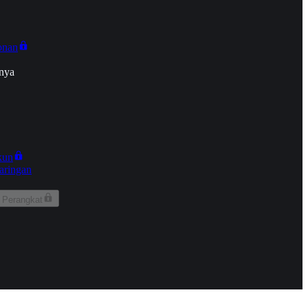
onan
nya
kun
aringan
 Perangkat