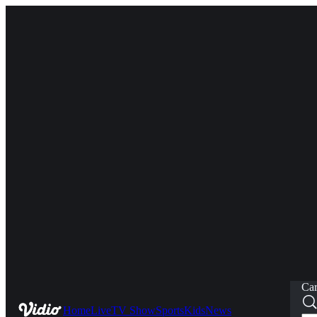
Car
Home
Live
TV Show
Sports
Kids
News