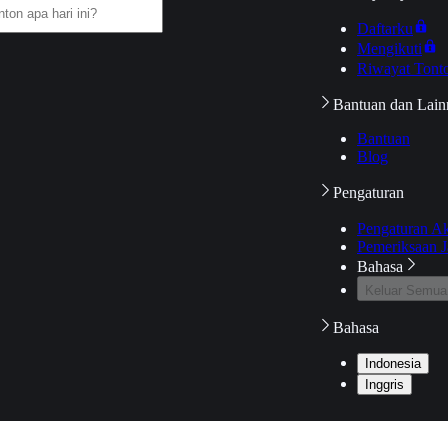
Daftarku
Mengikuti
Riwayat Tont
Bantuan dan Lain
Bantuan
Blog
Pengaturan
Pengaturan A
Pemeriksaan J
Bahasa
Keluar Semua
Bahasa
Indonesia
Inggris