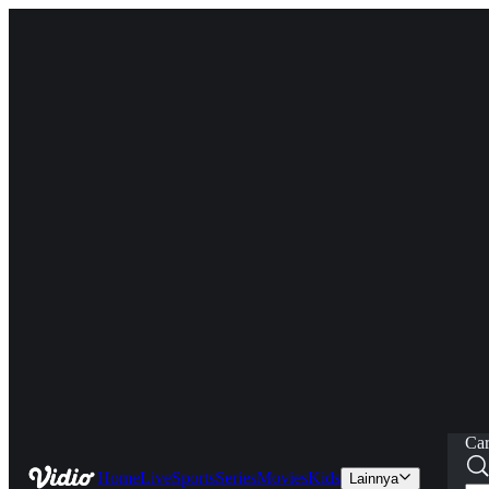
Car
Home
Live
Sports
Series
Movies
Kids
Lainnya