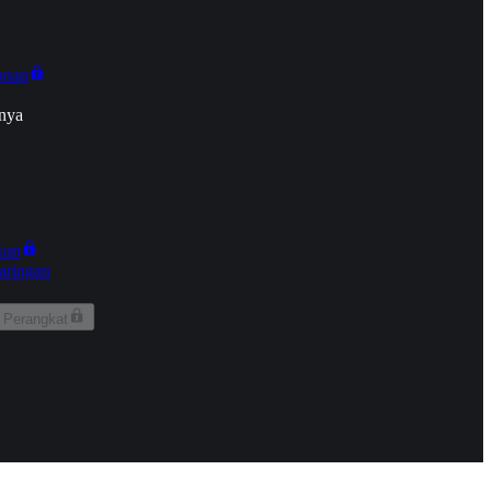
onan
nya
kun
aringan
 Perangkat