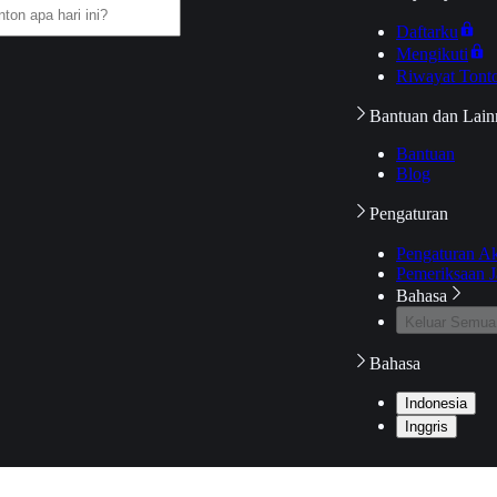
Daftarku
Mengikuti
Riwayat Tont
Bantuan dan Lain
Bantuan
Blog
Pengaturan
Pengaturan A
Pemeriksaan J
Bahasa
Keluar Semua
Bahasa
Indonesia
Inggris