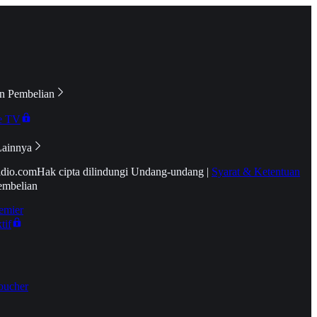
n Pembelian
e TV
Lainnya
idio.com
Hak cipta dilindungi Undang-undang
|
Syarat & Ketentuan
embelian
emier
tif
oucher