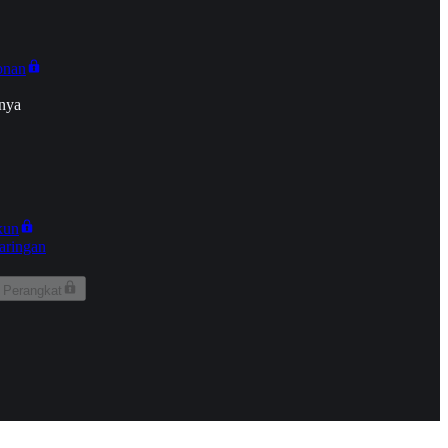
onan
nya
kun
aringan
 Perangkat