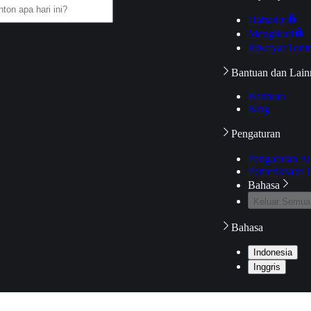
Daftarku
Mengikuti
Riwayat Tont
Bantuan dan Lain
Bantuan
Blog
Pengaturan
Pengaturan A
Pemeriksaan J
Bahasa
Keluar Semua
Bahasa
Indonesia
Inggris