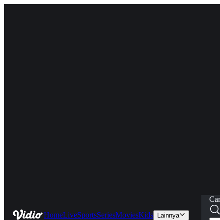
Car
Home
Live
Sports
Series
Movies
Kids
Lainnya