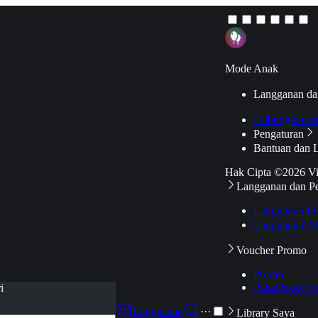
Mode Anak
Langganan da
Hubungkan k
Pengaturan
Bantuan dan 
Hak Cipta ©2026 V
Langganan dan P
Langganan Pr
Langganan Ak
Voucher Promo
Promo
Pakai Kode V
i
Langganan
···
Library Saya