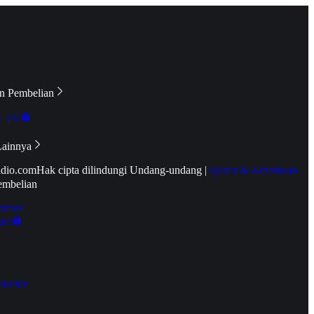
n Pembelian
e TV
Lainnya
idio.com
Hak cipta dilindungi Undang-undang
|
Syarat & Ketentuan
embelian
emier
tif
oucher