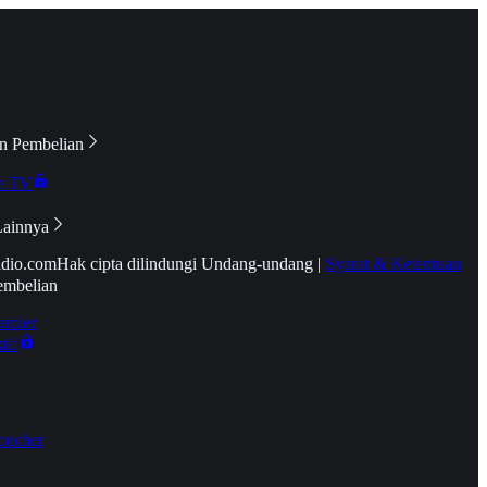
n Pembelian
e TV
Lainnya
idio.com
Hak cipta dilindungi Undang-undang
|
Syarat & Ketentuan
embelian
emier
tif
oucher