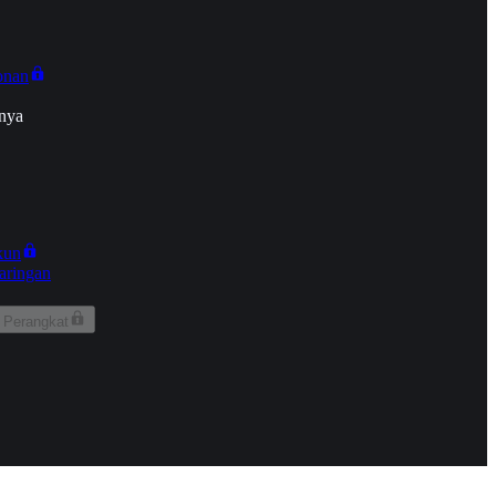
onan
nya
kun
aringan
 Perangkat