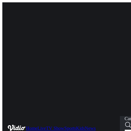
Car
Home
Live
TV Show
Sports
Kids
News