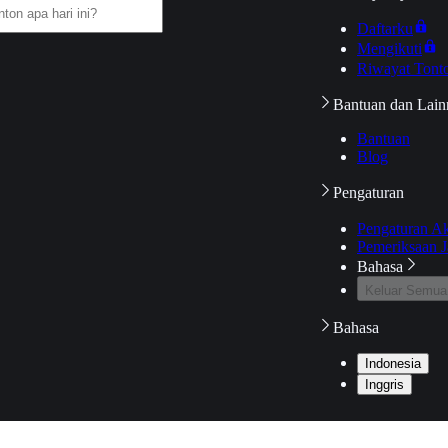
Daftarku
Mengikuti
Riwayat Tont
Bantuan dan Lain
Bantuan
Blog
Pengaturan
Pengaturan A
Pemeriksaan J
Bahasa
Keluar Semua
Bahasa
Indonesia
Inggris