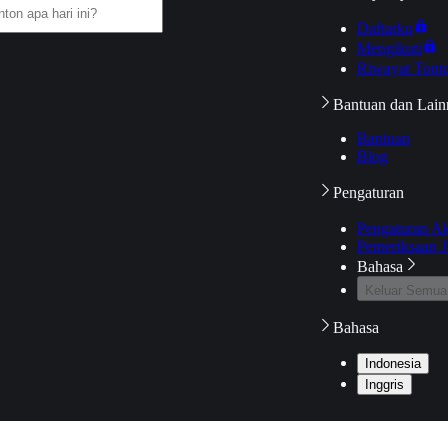
Daftarku
Mengikuti
Riwayat Tont
Bantuan dan Lain
Bantuan
Blog
Pengaturan
Pengaturan A
Pemeriksaan J
Bahasa
Keluar Semua
Bahasa
Indonesia
Inggris