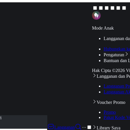
Mode Anak
Langganan da
Hubungkan k
Pengaturan
Bantuan dan 
Hak Cipta ©2026 V
Langganan dan P
Langganan Pr
Langganan Ak
Voucher Promo
Promo
Pakai Kode V
i
Langganan
···
Library Saya