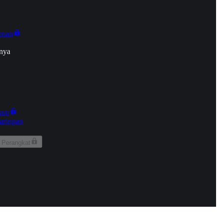
onan
nya
kun
aringan
 Perangkat