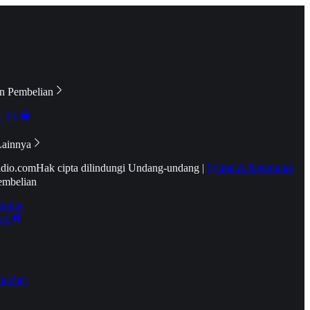
n Pembelian
e TV
Lainnya
idio.com
Hak cipta dilindungi Undang-undang
|
Syarat & Ketentuan
embelian
emier
tif
oucher