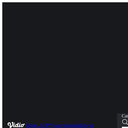
Car
Home
Live
TV Show
Sports
Kids
News