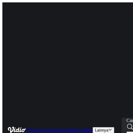
Car
Home
Live
Sports
Series
Movies
Kids
Lainnya