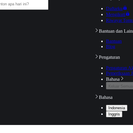
Daftarku
Mengikuti
Riwayat Tont
Bantuan dan Lain
Bantuan
Blog
Pengaturan
Pengaturan A
Pemeriksaan J
Bahasa
Keluar Semua
Bahasa
Indonesia
Inggris