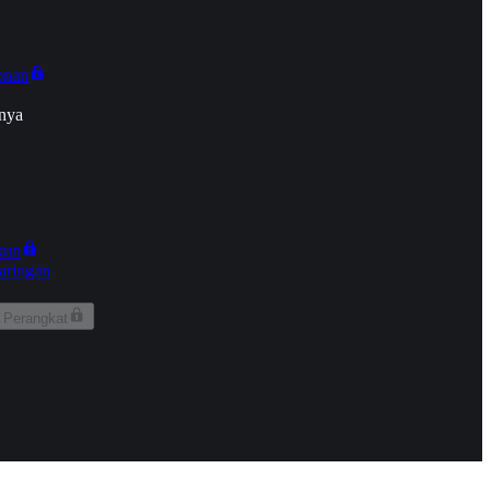
onan
nya
kun
aringan
 Perangkat