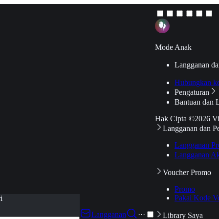
Mode Anak
Langganan da
Hubungkan k
Pengaturan
Bantuan dan 
Hak Cipta ©2026 V
Langganan dan P
Langganan Pr
Langganan Ak
Voucher Promo
Promo
Pakai Kode V
i
Langganan
···
Library Saya