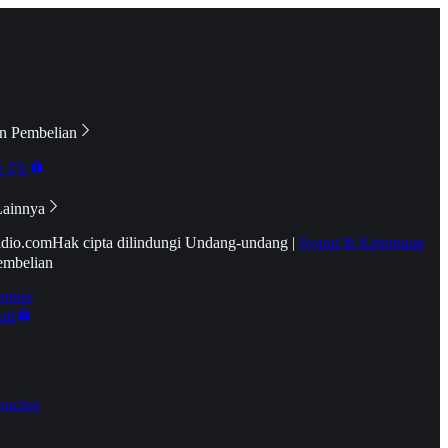
n Pembelian
e TV
Lainnya
idio.com
Hak cipta dilindungi Undang-undang
|
Syarat & Ketentuan
embelian
emier
tif
oucher