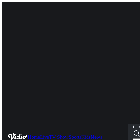
Car
Home
Live
TV Show
Sports
Kids
News