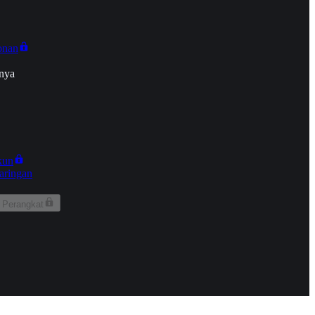
onan
nya
kun
aringan
 Perangkat