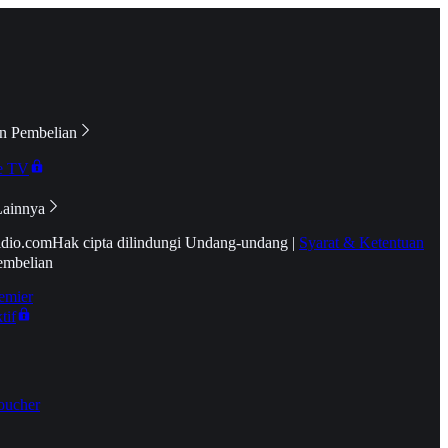
n Pembelian
e TV
Lainnya
idio.com
Hak cipta dilindungi Undang-undang
|
Syarat & Ketentuan
embelian
emier
tif
oucher