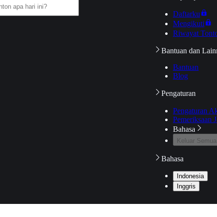
Daftarku
Mengikuti
Riwayat Tont
Bantuan dan Lain
Bantuan
Blog
Pengaturan
Pengaturan A
Pemeriksaan J
Bahasa
Keluar Semua
Bahasa
Indonesia
Inggris