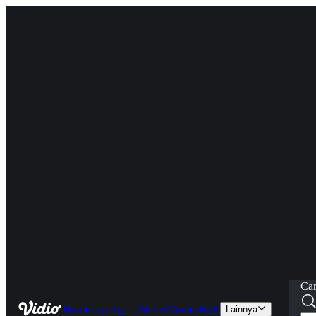
Car
Home
Live
Sports
Series
Movies
Kids
Lainnya