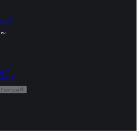
onan
nya
kun
aringan
 Perangkat