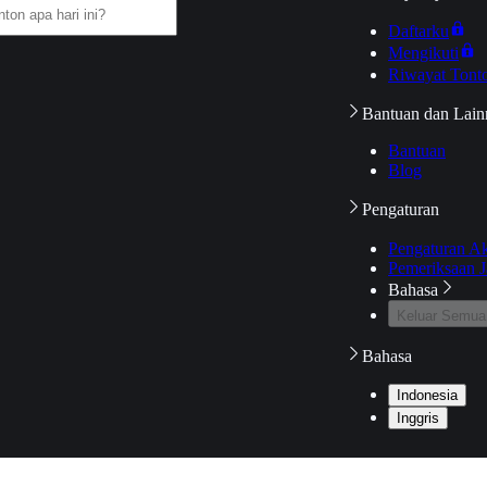
Daftarku
Mengikuti
Riwayat Tont
Bantuan dan Lain
Bantuan
Blog
Pengaturan
Pengaturan A
Pemeriksaan J
Bahasa
Keluar Semua
Bahasa
Indonesia
Inggris