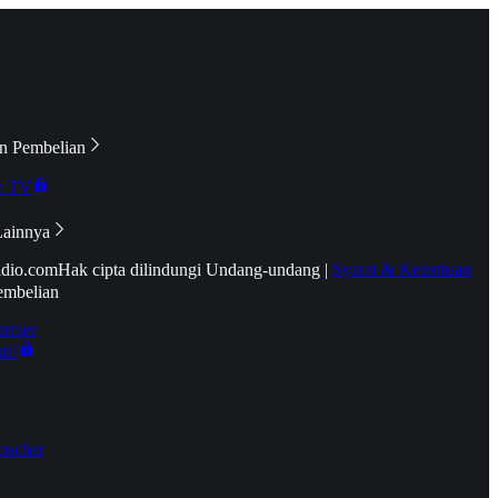
n Pembelian
e TV
Lainnya
idio.com
Hak cipta dilindungi Undang-undang
|
Syarat & Ketentuan
embelian
emier
tif
oucher