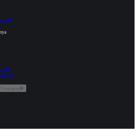
onan
nya
kun
aringan
 Perangkat