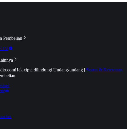
n Pembelian
e TV
Lainnya
idio.com
Hak cipta dilindungi Undang-undang
|
Syarat & Ketentuan
embelian
emier
tif
oucher