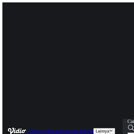
Car
Home
Live
Sports
Series
Movies
Kids
Lainnya