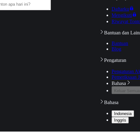
Daftarku
Mengikuti
Riwayat Tont
Bantuan dan Lain
Bantuan
Blog
Pengaturan
Pengaturan A
Pemeriksaan J
Bahasa
Keluar Semua
Bahasa
Indonesia
Inggris