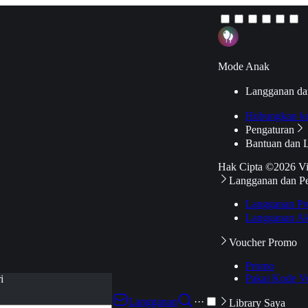
Mode Anak
Langganan da
Hubungkan k
Pengaturan
Bantuan dan 
Hak Cipta ©2026 V
Langganan dan P
Langganan Pr
Langganan Ak
Voucher Promo
Promo
Pakai Kode V
i
Langganan
···
Library Saya