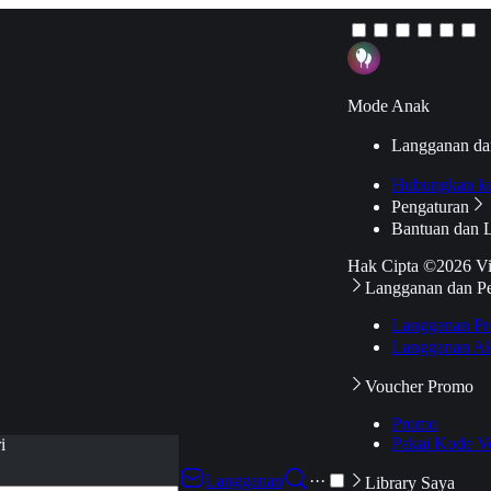
Mode Anak
Langganan da
Hubungkan k
Pengaturan
Bantuan dan 
Hak Cipta ©2026 V
Langganan dan P
Langganan Pr
Langganan Ak
Voucher Promo
Promo
Pakai Kode V
i
Langganan
···
Library Saya