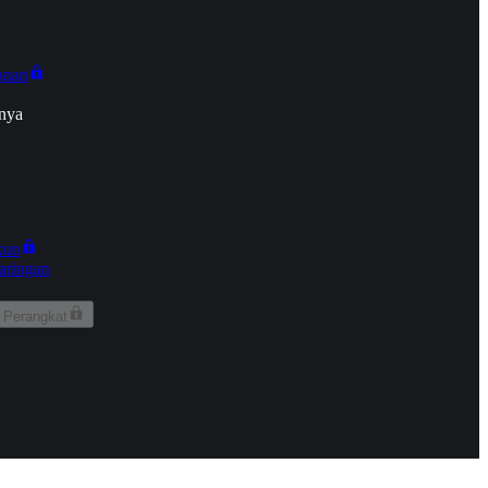
onan
nya
kun
aringan
 Perangkat