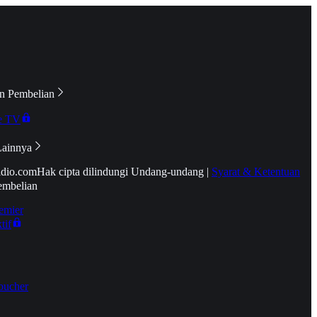
n Pembelian
e TV
Lainnya
idio.com
Hak cipta dilindungi Undang-undang
|
Syarat & Ketentuan
embelian
emier
tif
oucher