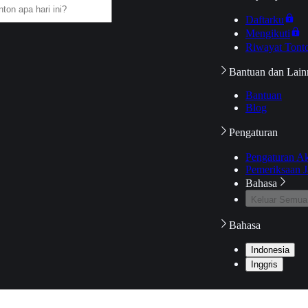
Daftarku
Mengikuti
Riwayat Tont
Bantuan dan Lain
Bantuan
Blog
Pengaturan
Pengaturan A
Pemeriksaan J
Bahasa
Keluar Semua
Bahasa
Indonesia
Inggris