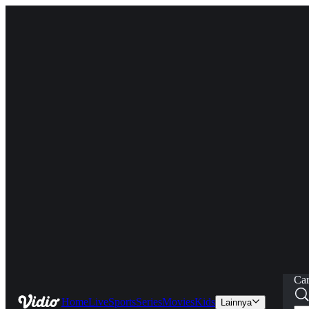
Car
Home
Live
Sports
Series
Movies
Kids
Lainnya