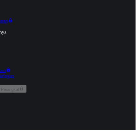
onan
nya
kun
aringan
 Perangkat