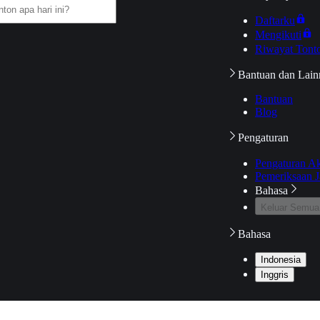
Daftarku
Mengikuti
Riwayat Tont
Bantuan dan Lain
Bantuan
Blog
Pengaturan
Pengaturan A
Pemeriksaan J
Bahasa
Keluar Semua
Bahasa
Indonesia
Inggris