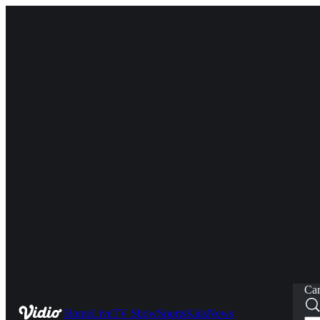
Car
Home
Live
TV Show
Sports
Kids
News