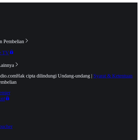
n Pembelian
e TV
Lainnya
idio.com
Hak cipta dilindungi Undang-undang
|
Syarat & Ketentuan
embelian
emier
tif
oucher