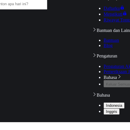
Daftarku
Mengikuti
Riwayat Tont
Bantuan dan Lain
Bantuan
Blog
Pengaturan
Pengaturan A
Pemeriksaan J
Bahasa
Keluar Semua
Bahasa
Indonesia
Inggris