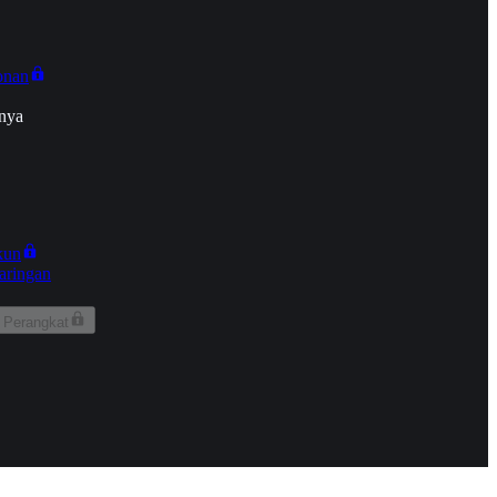
onan
nya
kun
aringan
 Perangkat