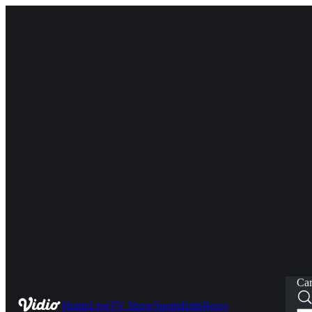
Car
Home
Live
TV Show
Sports
Kids
News