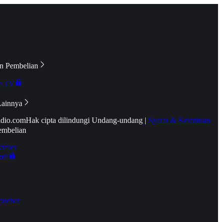
n Pembelian
e TV
Lainnya
idio.com
Hak cipta dilindungi Undang-undang
|
Syarat & Ketentuan
embelian
emier
tif
oucher