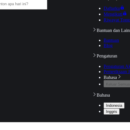
Daftarku
Mengikuti
Riwayat Tont
Bantuan dan Lain
Bantuan
Blog
Pengaturan
Pengaturan A
Pemeriksaan J
Bahasa
Keluar Semua
Bahasa
Indonesia
Inggris