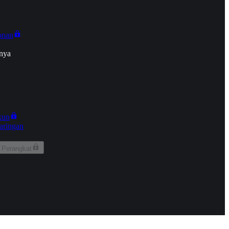
onan
nya
kun
aringan
 Perangkat