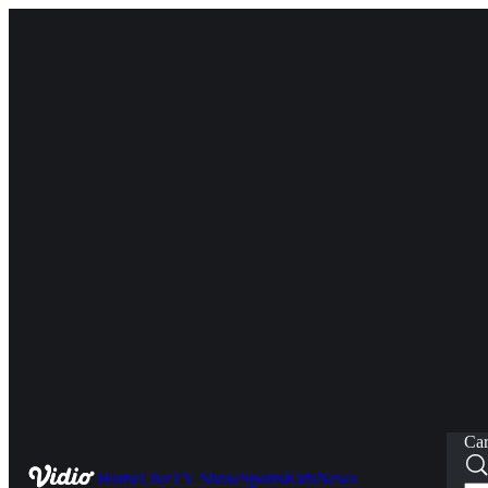
Car
Home
Live
TV Show
Sports
Kids
News