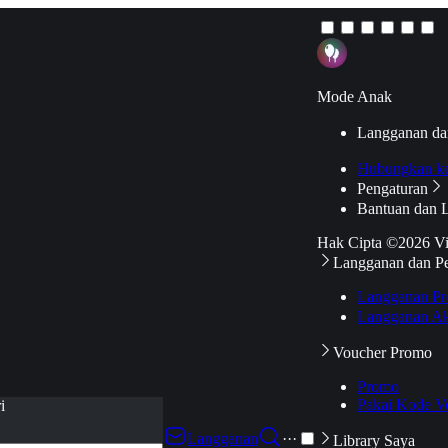
Mode Anak
Langganan da
Hubungkan k
Pengaturan
Bantuan dan 
Hak Cipta ©2026 V
Langganan dan P
Langganan Pr
Langganan Ak
Voucher Promo
Promo
Pakai Kode V
i
Langganan
···
Library Saya