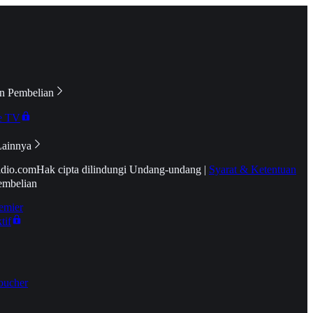
n Pembelian
e TV
Lainnya
idio.com
Hak cipta dilindungi Undang-undang
|
Syarat & Ketentuan
embelian
emier
tif
oucher