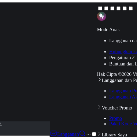
Mode Anak
Langganan da
Hubungkan k
Pengaturan
Bantuan dan 
Hak Cipta ©2026 V
Langganan dan P
Langganan Pr
Langganan Ak
Voucher Promo
Promo
Pakai Kode V
i
Langganan
···
Library Saya