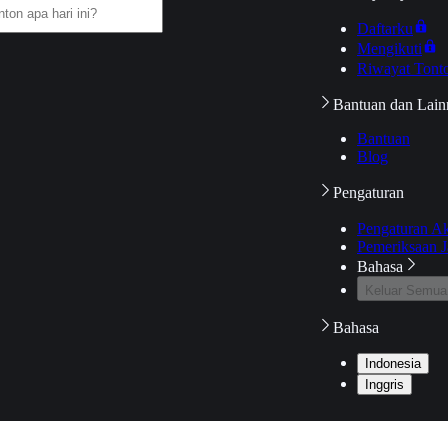
Daftarku
Mengikuti
Riwayat Tont
Bantuan dan Lain
Bantuan
Blog
Pengaturan
Pengaturan A
Pemeriksaan J
Bahasa
Keluar Semua
Bahasa
Indonesia
Inggris