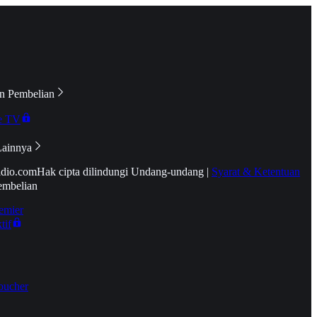
n Pembelian
e TV
Lainnya
idio.com
Hak cipta dilindungi Undang-undang
|
Syarat & Ketentuan
embelian
emier
tif
oucher