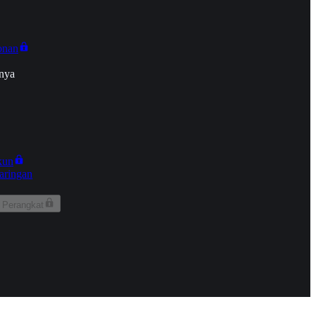
onan
nya
kun
aringan
 Perangkat