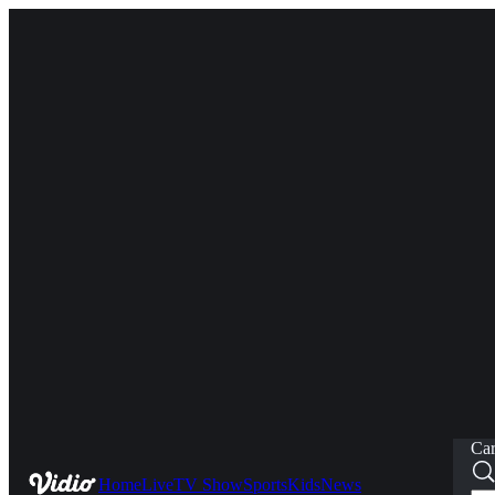
Car
Home
Live
TV Show
Sports
Kids
News