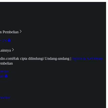
n Pembelian
e TV
Lainnya
idio.com
Hak cipta dilindungi Undang-undang
|
Syarat & Ketentuan
embelian
emier
tif
oucher