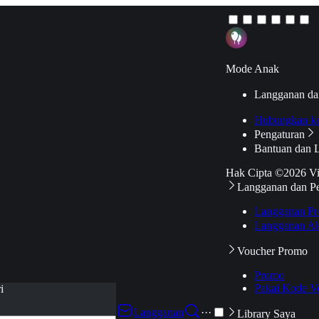
Mode Anak
Langganan da
Hubungkan k
Pengaturan
Bantuan dan 
Hak Cipta ©2026 V
Langganan dan P
Langganan Pr
Langganan Ak
Voucher Promo
Promo
Pakai Kode V
i
Langganan
···
Library Saya