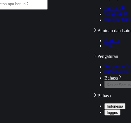
Daftarku
Mengikuti
Riwayat Tont
Bantuan dan Lain
Bantuan
Blog
Pengaturan
Pengaturan A
Pemeriksaan J
Bahasa
Keluar Semua
Bahasa
Indonesia
Inggris