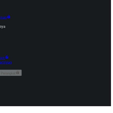
onan
nya
kun
aringan
 Perangkat