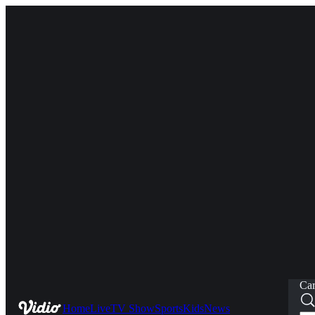
Car
Home
Live
TV Show
Sports
Kids
News