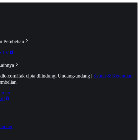
n Pembelian
e TV
Lainnya
idio.com
Hak cipta dilindungi Undang-undang
|
Syarat & Ketentuan
embelian
emier
tif
oucher