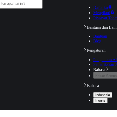
Daftarku
Mengikuti
Riwayat Tont
Bantuan dan Lain
Bantuan
Blog
Pengaturan
Pengaturan A
Pemeriksaan J
Bahasa
Keluar Semua
Bahasa
Indonesia
Inggris