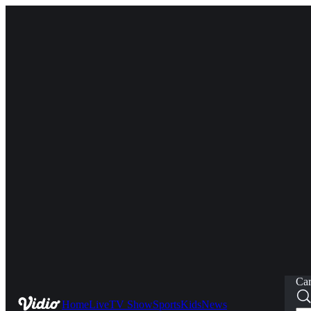
Car
Home
Live
TV Show
Sports
Kids
News