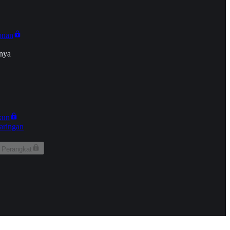
onan
nya
kun
aringan
 Perangkat