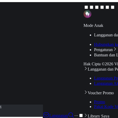
Mode Anak
Langganan da
Hubungkan k
Pengaturan
Bantuan dan 
Hak Cipta ©2026 V
Langganan dan P
Langganan Pr
Langganan Ak
Voucher Promo
Promo
Pakai Kode V
i
Langganan
···
Library Saya