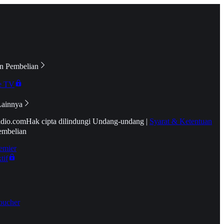
n Pembelian
e TV
Lainnya
idio.com
Hak cipta dilindungi Undang-undang
|
Syarat & Ketentuan
embelian
emier
tif
oucher