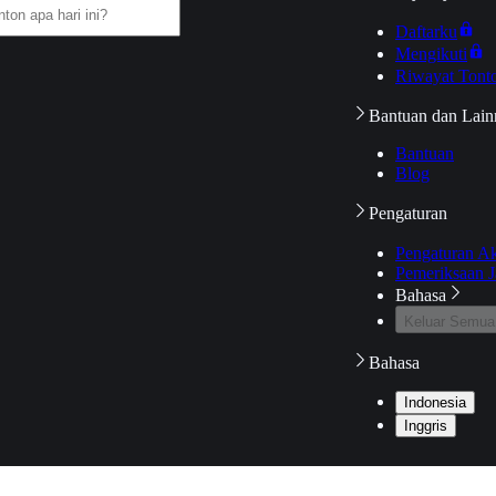
Daftarku
Mengikuti
Riwayat Tont
Bantuan dan Lain
Bantuan
Blog
Pengaturan
Pengaturan A
Pemeriksaan J
Bahasa
Keluar Semua
Bahasa
Indonesia
Inggris