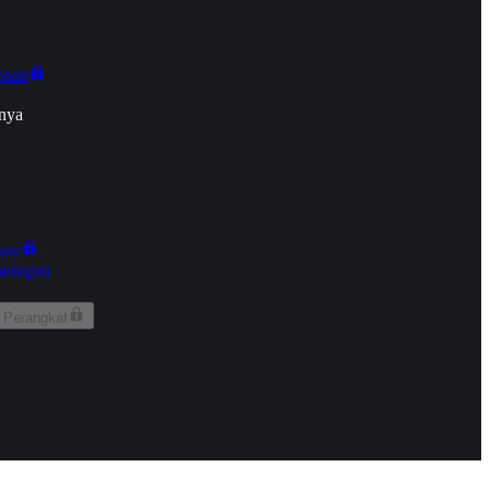
onan
nya
kun
aringan
 Perangkat