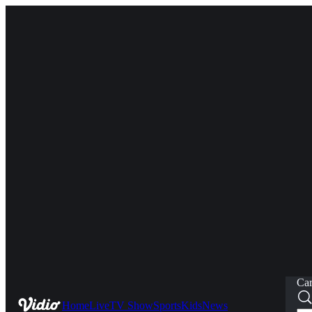
Car
Home
Live
TV Show
Sports
Kids
News