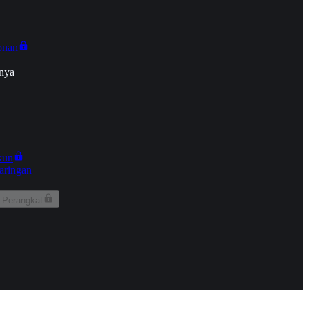
onan
nya
kun
aringan
 Perangkat