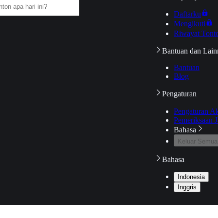
Daftarku
Mengikuti
Riwayat Tont
Bantuan dan Lain
Bantuan
Blog
Pengaturan
Pengaturan A
Pemeriksaan J
Bahasa
Keluar Semua
Bahasa
Indonesia
Inggris