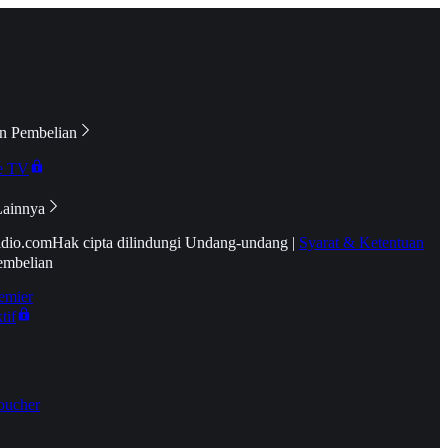
n Pembelian
e TV
Lainnya
idio.com
Hak cipta dilindungi Undang-undang
|
Syarat & Ketentuan
embelian
emier
tif
oucher