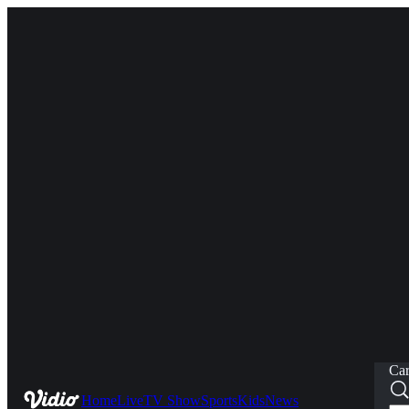
Car
Home
Live
TV Show
Sports
Kids
News