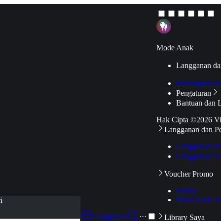
Mode Anak
Langganan da
Hubungkan k
Pengaturan
Bantuan dan 
Hak Cipta ©2026 V
Langganan dan P
Langganan Pr
Langganan Ak
Voucher Promo
Promo
Pakai Kode V
i
Langganan
···
Library Saya