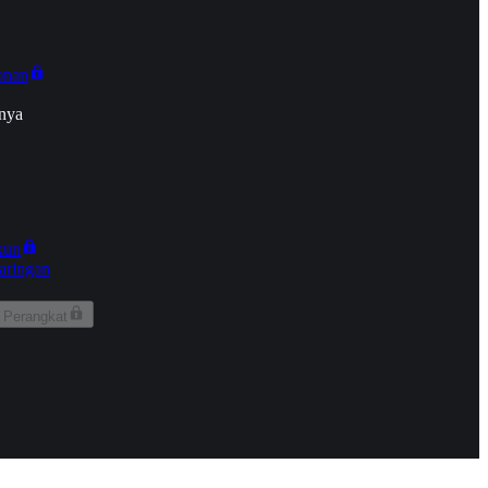
onan
nya
kun
aringan
 Perangkat