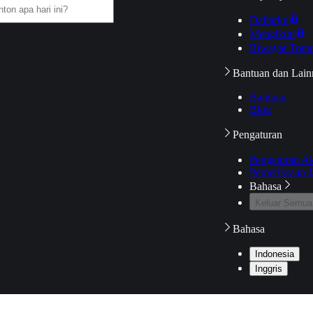
Daftarku
Mengikuti
Riwayat Tont
Bantuan dan Lain
Bantuan
Blog
Pengaturan
Pengaturan A
Pemeriksaan J
Bahasa
Keluar Semua
Bahasa
Indonesia
Inggris