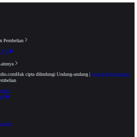
n Pembelian
e TV
Lainnya
idio.com
Hak cipta dilindungi Undang-undang
|
Syarat & Ketentuan
embelian
emier
tif
oucher