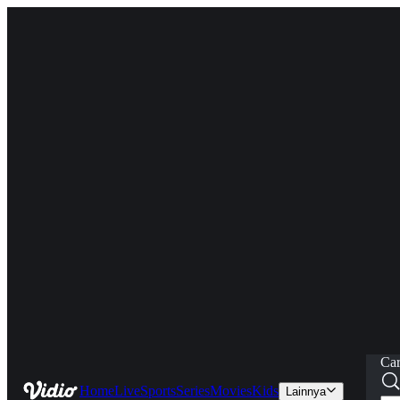
Car
Home
Live
Sports
Series
Movies
Kids
Lainnya