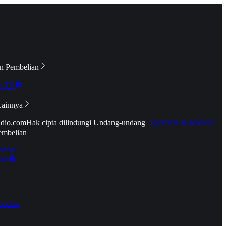
n Pembelian
e TV
Lainnya
idio.com
Hak cipta dilindungi Undang-undang
|
Syarat & Ketentuan
embelian
emier
tif
oucher