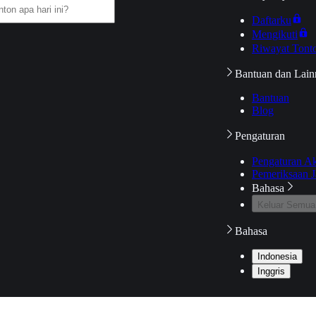
Daftarku
Mengikuti
Riwayat Tont
Bantuan dan Lain
Bantuan
Blog
Pengaturan
Pengaturan A
Pemeriksaan J
Bahasa
Keluar Semua
Bahasa
Indonesia
Inggris