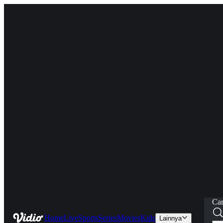
Car
Home
Live
Sports
Series
Movies
Kids
Lainnya