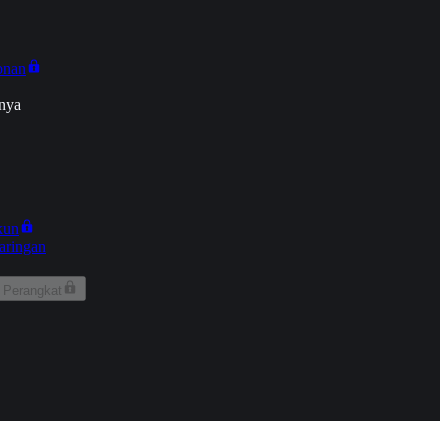
onan
nya
kun
aringan
 Perangkat