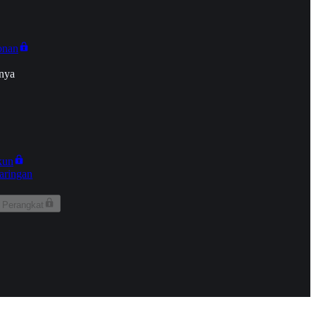
onan
nya
kun
aringan
 Perangkat