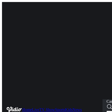
Car
Home
Live
TV Show
Sports
Kids
News