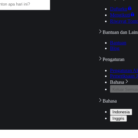
Daftarku
Mengikuti
Riwayat Tont
Bantuan dan Lain
Bantuan
Blog
Pengaturan
Pengaturan A
Pemeriksaan J
Bahasa
Keluar Semua
Bahasa
Indonesia
Inggris