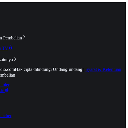
n Pembelian
e TV
Lainnya
idio.com
Hak cipta dilindungi Undang-undang
|
Syarat & Ketentuan
embelian
emier
tif
oucher