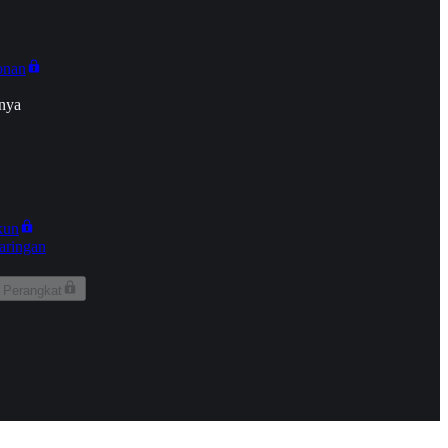
onan
nya
kun
aringan
 Perangkat