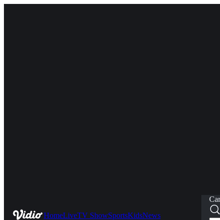
Car
Home
Live
TV Show
Sports
Kids
News