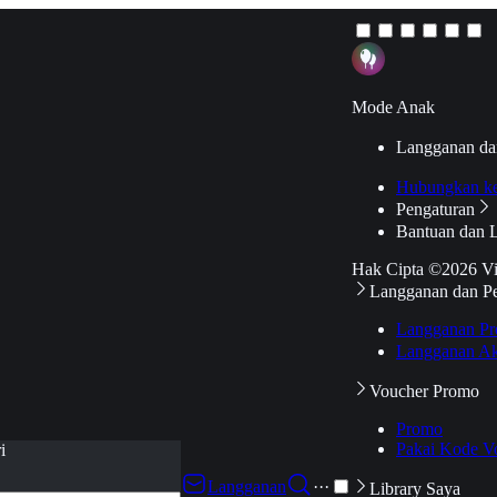
Mode Anak
Langganan da
Hubungkan k
Pengaturan
Bantuan dan 
Hak Cipta ©2026 V
Langganan dan P
Langganan Pr
Langganan Ak
Voucher Promo
Promo
Pakai Kode V
i
Langganan
···
Library Saya