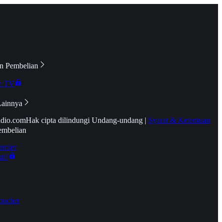
n Pembelian
e TV
Lainnya
idio.com
Hak cipta dilindungi Undang-undang
|
Syarat & Ketentuan
embelian
emier
tif
oucher