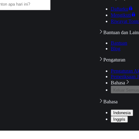
Daftarku
Mengikuti
Riwayat Tont
Bantuan dan Lain
Bantuan
Blog
Pengaturan
Pengaturan A
Pemeriksaan J
Bahasa
Keluar Semua
Bahasa
Indonesia
Inggris