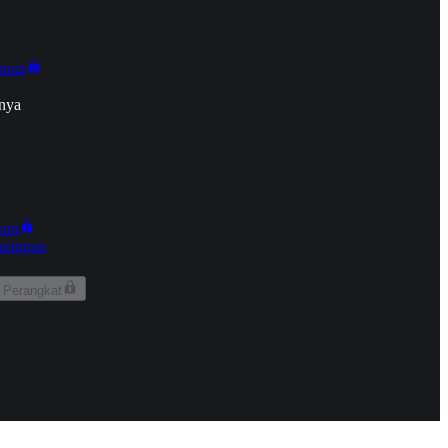
onan
nya
kun
aringan
 Perangkat