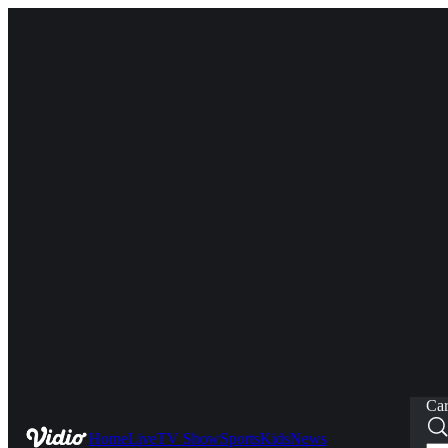
Car
Home
Live
TV Show
Sports
Kids
News