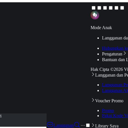
Mode Anak
Langganan da
Hubungkan k
Pengaturan
Bantuan dan 
Hak Cipta ©2026 V
Langganan dan P
Langganan Pr
Langganan Ak
Voucher Promo
Promo
Pakai Kode V
i
Langganan
···
Library Saya