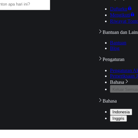
Daftarku
Mengikuti
Riwayat Tont
Bantuan dan Lain
Bantuan
Blog
Pengaturan
Pengaturan A
Pemeriksaan J
Bahasa
Keluar Semua
Bahasa
Indonesia
Inggris