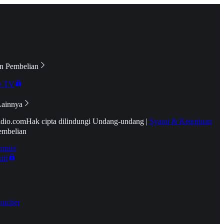
n Pembelian
e TV
Lainnya
idio.com
Hak cipta dilindungi Undang-undang
|
Syarat & Ketentuan
embelian
emier
tif
oucher