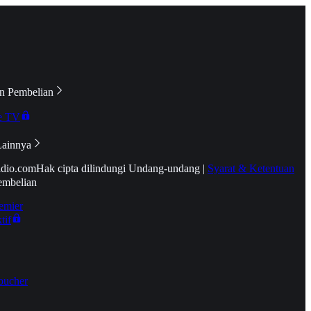
n Pembelian
e TV
Lainnya
idio.com
Hak cipta dilindungi Undang-undang
|
Syarat & Ketentuan
embelian
emier
tif
oucher