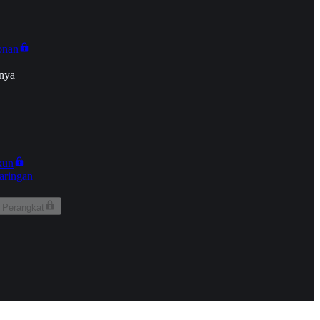
onan
nya
kun
aringan
 Perangkat