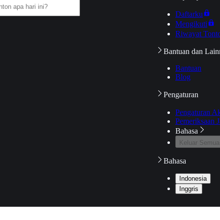
Daftarku
Mengikuti
Riwayat Tont
Bantuan dan Lain
Bantuan
Blog
Pengaturan
Pengaturan A
Pemeriksaan J
Bahasa
Keluar Semua
Bahasa
Indonesia
Inggris