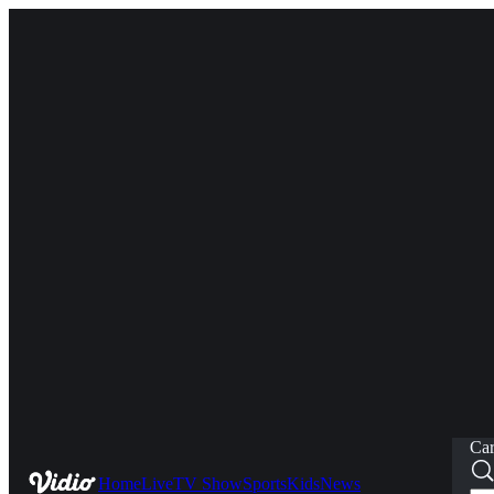
Car
Home
Live
TV Show
Sports
Kids
News