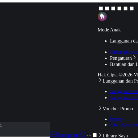
Mode Anak
Langganan da
Hubungkan k
Pengaturan
Bantuan dan 
Hak Cipta ©2026 V
Langganan dan P
Langganan Pr
Langganan Ak
Voucher Promo
Promo
Pakai Kode V
i
Langganan
···
Library Saya