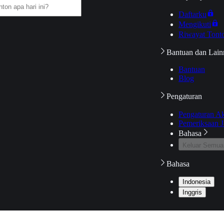
Daftarku
Mengikuti
Riwayat Tont
Bantuan dan Lain
Bantuan
Blog
Pengaturan
Pengaturan A
Pemeriksaan J
Bahasa
Keluar Semua
Bahasa
Indonesia
Inggris