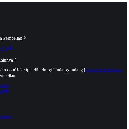
n Pembelian
e TV
Lainnya
idio.com
Hak cipta dilindungi Undang-undang
|
Syarat & Ketentuan
embelian
emier
tif
oucher