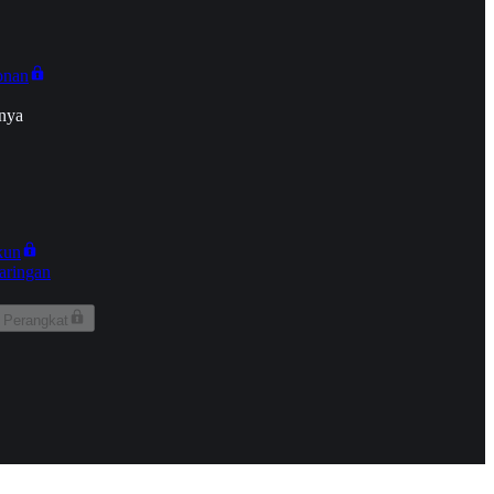
onan
nya
kun
aringan
 Perangkat