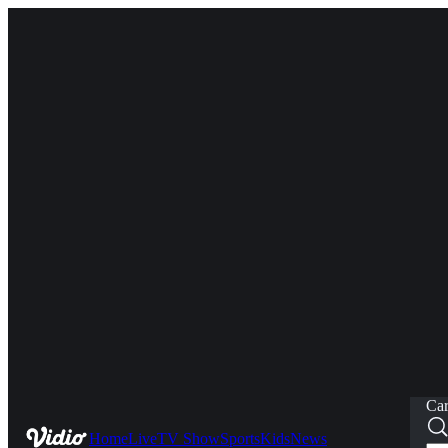
Car
Home
Live
TV Show
Sports
Kids
News