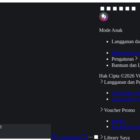
Mode Anak
Langganan da
Hubungkan k
Pengaturan
Bantuan dan 
Hak Cipta ©2026 V
Langganan dan P
Langganan Pr
Langganan Ak
Voucher Promo
Promo
Pakai Kode V
i
Langganan
···
Library Saya