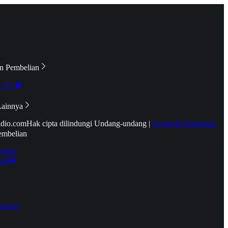
n Pembelian
e TV
Lainnya
idio.com
Hak cipta dilindungi Undang-undang
|
Syarat & Ketentuan
embelian
emier
tif
oucher