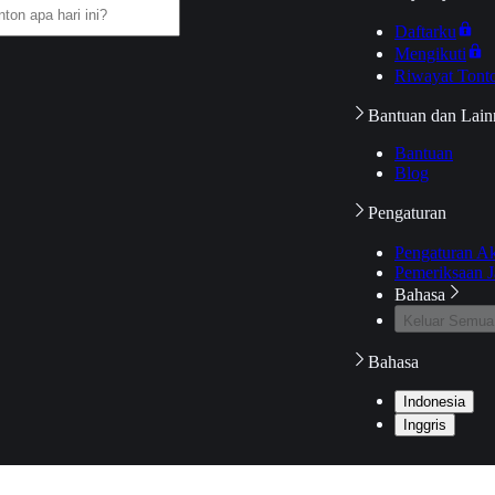
Daftarku
Mengikuti
Riwayat Tont
Bantuan dan Lain
Bantuan
Blog
Pengaturan
Pengaturan A
Pemeriksaan J
Bahasa
Keluar Semua
Bahasa
Indonesia
Inggris