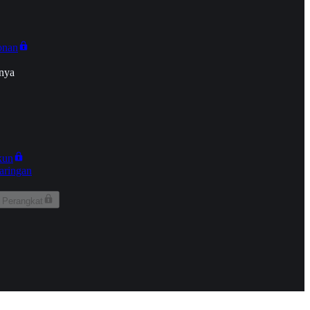
onan
nya
kun
aringan
 Perangkat