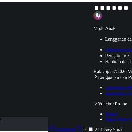
Mode Anak
Langganan da
Hubungkan k
Pengaturan
Bantuan dan 
Hak Cipta ©2026 V
Langganan dan P
Langganan Pr
Langganan Ak
Voucher Promo
Promo
Pakai Kode V
i
Langganan
···
Library Saya