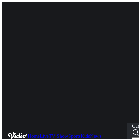
Car
Home
Live
TV Show
Sports
Kids
News