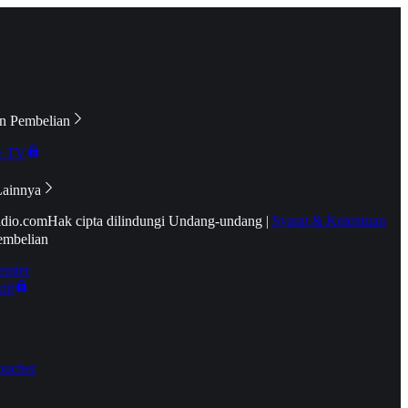
n Pembelian
e TV
Lainnya
idio.com
Hak cipta dilindungi Undang-undang
|
Syarat & Ketentuan
embelian
emier
tif
oucher