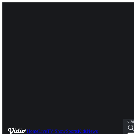
Car
Home
Live
TV Show
Sports
Kids
News