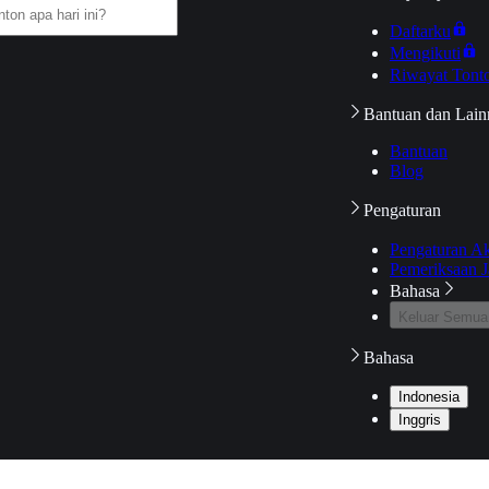
Daftarku
Mengikuti
Riwayat Tont
Bantuan dan Lain
Bantuan
Blog
Pengaturan
Pengaturan A
Pemeriksaan J
Bahasa
Keluar Semua
Bahasa
Indonesia
Inggris