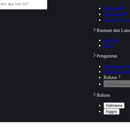
Daftarku
Mengikuti
Riwayat Tont
Bantuan dan Lain
Bantuan
Blog
Pengaturan
Pengaturan A
Pemeriksaan J
Bahasa
Keluar Semua
Bahasa
Indonesia
Inggris