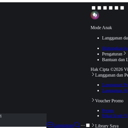
Mode Anak
Langganan da
Hubungkan k
Pengaturan
Bantuan dan 
Hak Cipta ©2026 V
Langganan dan P
Langganan Pr
Langganan Ak
Voucher Promo
Promo
Pakai Kode V
i
Langganan
···
Library Saya