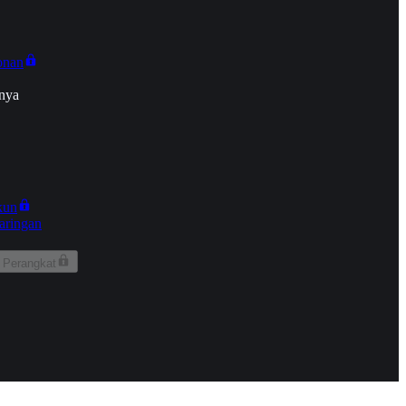
onan
nya
kun
aringan
 Perangkat