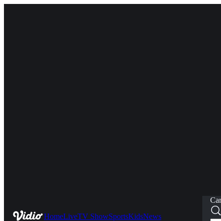
Car
Home
Live
TV Show
Sports
Kids
News