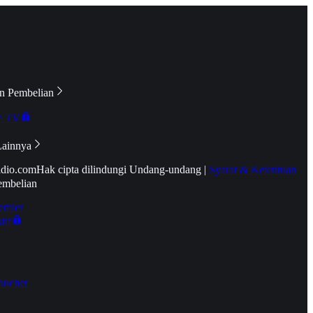
n Pembelian
e TV
Lainnya
idio.com
Hak cipta dilindungi Undang-undang
|
Syarat & Ketentuan
embelian
emier
tif
oucher