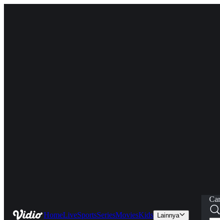
Car
Home
Live
Sports
Series
Movies
Kids
Lainnya