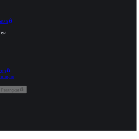
onan
nya
kun
aringan
 Perangkat