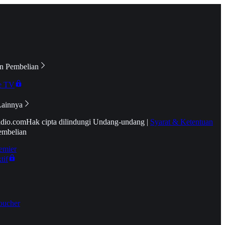
n Pembelian
e TV
Lainnya
idio.com
Hak cipta dilindungi Undang-undang
|
Syarat & Ketentuan
embelian
emier
tif
oucher