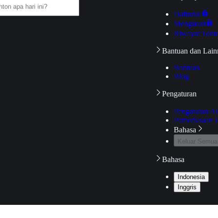
Daftarku
Mengikuti
Riwayat Tont
Bantuan dan Lain
Bantuan
Blog
Pengaturan
Pengaturan A
Pemeriksaan J
Bahasa
Keluar Semua
Bahasa
Indonesia
Inggris