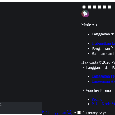
Mode Anak
Langganan da
Hubungkan k
Pengaturan
Bantuan dan 
Hak Cipta ©2026 V
Langganan dan P
Langganan Pr
Langganan Ak
Voucher Promo
Promo
Pakai Kode V
i
Langganan
···
Library Saya