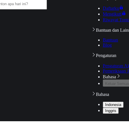
Daftarku
Mengikuti
Riwayat Tont
Bantuan dan Lain
Bantuan
Blog
Pengaturan
Pengaturan A
Pemeriksaan J
Bahasa
Keluar Semua
Bahasa
Indonesia
Inggris