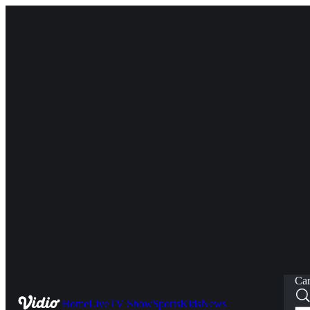
Car
Home
Live
TV Show
Sports
Kids
News