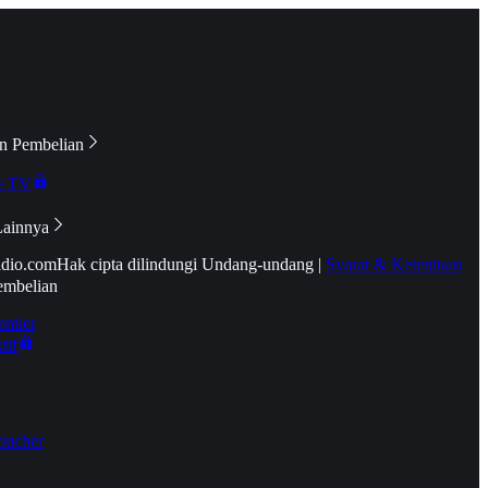
n Pembelian
e TV
Lainnya
idio.com
Hak cipta dilindungi Undang-undang
|
Syarat & Ketentuan
embelian
emier
tif
oucher