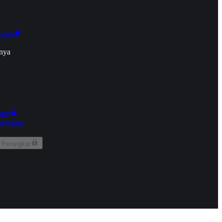
onan
nya
kun
aringan
 Perangkat